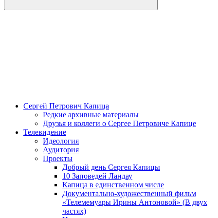
Сергей Петрович Капица
Редкие архивные материалы
Друзья и коллеги о Сергее Петровиче Капице
Телевидение
Идеология
Аудитория
Проекты
Добрый день Сергея Капицы
10 Заповедей Ландау
Капица в единственном числе
Документально-художественный фильм
«Телемемуары Ирины Антоновой» (В двух
частях)