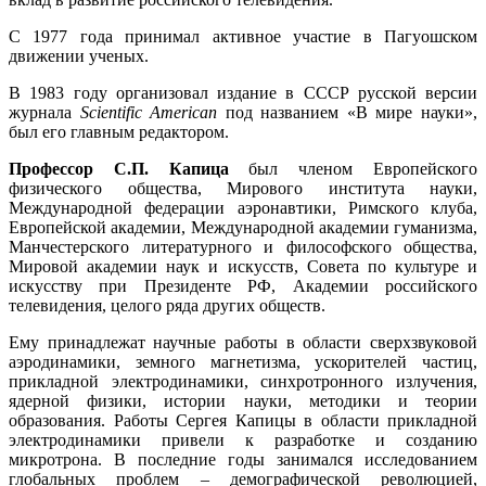
С 1977 года принимал активное участие в Пагуошском
движении ученых.
В 1983 году организовал издание в СССР русской версии
журнала
Scientific American
под названием «В мире науки»,
был его главным редактором.
Профессор С.П. Капица
был членом Европейского
физического общества, Мирового института науки,
Международной федерации аэронавтики, Римского клуба,
Европейской академии, Международной академии гуманизма,
Манчестерского литературного и философского общества,
Мировой академии наук и искусств, Совета по культуре и
искусству при Президенте РФ, Академии российского
телевидения, целого ряда других обществ.
Ему принадлежат научные работы в области сверхзвуковой
аэродинамики, земного магнетизма, ускорителей частиц,
прикладной электродинамики, синхротронного излучения,
ядерной физики, истории науки, методики и теории
образования. Работы Сергея Капицы в области прикладной
электродинамики привели к разработке и созданию
микротрона. В последние годы занимался исследованием
глобальных проблем – демографической революцией,