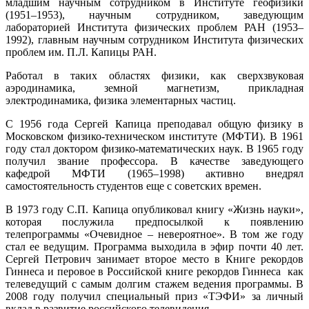
младшим научным сотрудником в Институте геофизики
(1951–1953), научным сотрудником, заведующим
лабораторией Института физических проблем РАН (1953–
1992), главным научным сотрудником Института физических
проблем им. П.Л. Капицы РАН.
Работал в таких областях физики, как сверхзвуковая
аэродинамика, земной магнетизм, прикладная
электродинамика, физика элементарных частиц.
С 1956 года Сергей Капица преподавал общую физику в
Московском физико-техническом институте (МФТИ). В 1961
году стал доктором физико-математических наук. В 1965 году
получил звание профессора. В качестве заведующего
кафедрой МФТИ (1965–1998) активно внедрял
самостоятельность студентов еще с советских времен.
В 1973 году С.П. Капица опубликовал книгу «Жизнь науки»,
которая послужила предпосылкой к появлению
телепрограммы «Очевидное – невероятное». В том же году
стал ее ведущим. Программа выходила в эфир почти 40 лет.
Сергей Петрович занимает второе место в Книге рекордов
Гиннеса и перовое в Российской книге рекордов Гиннеса как
телеведущий с самым долгим стажем ведения программы. В
2008 году получил специальный приз «ТЭФИ» за личный
вклад в развитие российского телевидения.