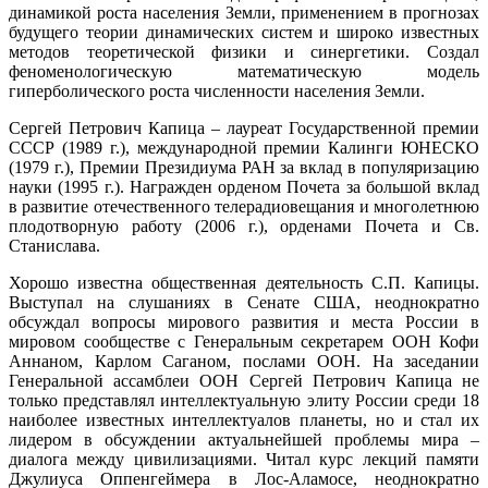
динамикой роста населения Земли, применением в прогнозах
будущего теории динамических систем и широко известных
методов теоретической физики и синергетики. Создал
феноменологическую математическую модель
гиперболического роста численности населения Земли.
Сергей Петрович Капица – лауреат Государственной премии
СССР (1989 г.), международной премии Калинги ЮНЕСКО
(1979 г.), Премии Президиума РАН за вклад в популяризацию
науки (1995 г.). Награжден орденом Почета за большой вклад
в развитие отечественного телерадиовещания и многолетнюю
плодотворную работу (2006 г.), орденами Почета и Св.
Станислава.
Хорошо известна общественная деятельность С.П. Капицы.
Выступал на слушаниях в Сенате США, неоднократно
обсуждал вопросы мирового развития и места России в
мировом сообществе с Генеральным секретарем ООН Кофи
Аннаном, Карлом Саганом, послами ООН. На заседании
Генеральной ассамблеи ООН Сергей Петрович Капица не
только представлял интеллектуальную элиту России среди 18
наиболее известных интеллектуалов планеты, но и стал их
лидером в обсуждении актуальнейшей проблемы мира –
диалога между цивилизациями. Читал курс лекций памяти
Джулиуса Оппенгеймера в Лос-Аламосе, неоднократно