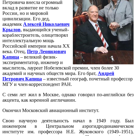
Петровича внесла огромный
вклад в развитие не только
России, но и мировой
цивилизации. Его дед,
академик
Алексей Николаевич
Крылов
, выдающийся ученый-
кораблестроитель, олицетворял
интеллектуальную мощь
Российской империи начала ХХ
века. Отец,
Петр Леонидович
Капица
– великий физик-
экспериментатор, инженер и
мыслитель, лауреат Нобелевской премии, член более 30
академий и научных обществ мира. Его брат,
Андрей
Петрович Капица
– известный географ, почетный профессор
МГУ и член-корреспондент РАН.
С семи лет жил в Москве, однако говорил по-английски без
акцента, как коренной англичанин.
Окончил Московский авиационный институт.
Свою научную деятельность начал в 1949 году. Был
инженером в Центральном аэрогидродинамическом
институте им. профессора Н.Е. Жуковского (1949–1951),