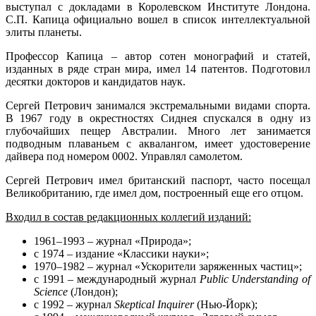
выступал с докладами в Королевском Институте Лондона.
С.П. Капица официально вошел в список интеллектуальной
элиты планеты.
Профессор Капица – автор сотен монографий и статей,
изданных в ряде стран мира, имел 14 патентов. Подготовил
десятки докторов и кандидатов наук.
Сергей Петрович занимался экстремальными видами спорта.
В 1967 году в окрестностях Сиднея спускался в одну из
глубочайших пещер Австралии. Много лет занимается
подводным плаваньем с аквалангом, имеет удостоверение
дайвера под номером 0002. Управлял самолетом.
Сергей Петрович имел британский паспорт, часто посещал
Великобританию, где имел дом, построенный еще его отцом.
Входил в состав редакционных коллегий изданий:
1961–1993 – журнал «Природа»;
с 1974 – издание «Классики науки»;
1970–1982 – журнал «Ускорители заряженных частиц»;
с 1991 – международный журнал
Рubliс Undеrstаnding оf
Sсiеnсе
(Лондон);
с 1992 – журнал
Skерtiсаl Inquirеr
(Нью-Йорк);