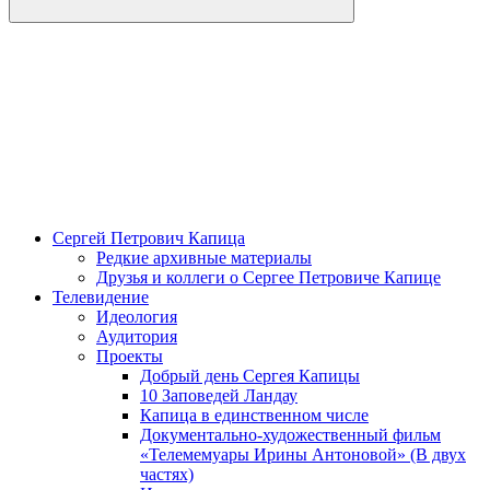
Сергей Петрович Капица
Редкие архивные материалы
Друзья и коллеги о Сергее Петровиче Капице
Телевидение
Идеология
Аудитория
Проекты
Добрый день Сергея Капицы
10 Заповедей Ландау
Капица в единственном числе
Документально-художественный фильм
«Телемемуары Ирины Антоновой» (В двух
частях)