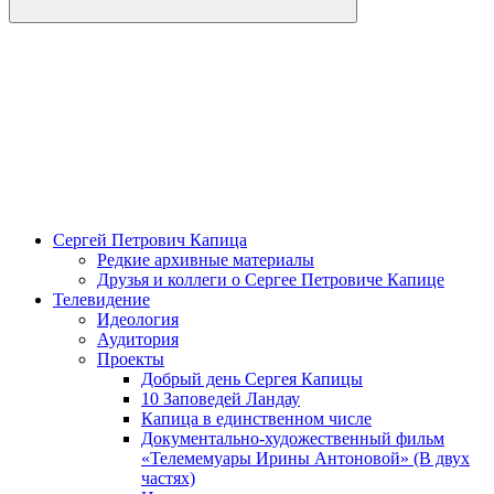
Сергей Петрович Капица
Редкие архивные материалы
Друзья и коллеги о Сергее Петровиче Капице
Телевидение
Идеология
Аудитория
Проекты
Добрый день Сергея Капицы
10 Заповедей Ландау
Капица в единственном числе
Документально-художественный фильм
«Телемемуары Ирины Антоновой» (В двух
частях)