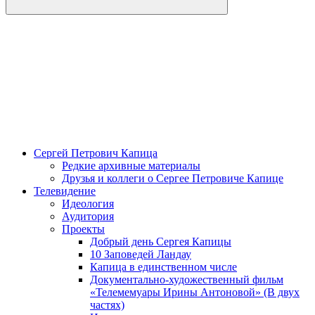
Сергей Петрович Капица
Редкие архивные материалы
Друзья и коллеги о Сергее Петровиче Капице
Телевидение
Идеология
Аудитория
Проекты
Добрый день Сергея Капицы
10 Заповедей Ландау
Капица в единственном числе
Документально-художественный фильм
«Телемемуары Ирины Антоновой» (В двух
частях)